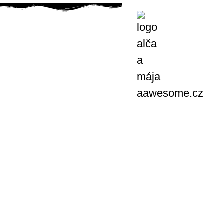
domů
kniha