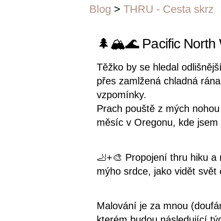
Blog
>
THRU - Cesta skrz
🌲🏔️🌊 Pacific North
Těžko by se hledal odlišnějš
přes zamlžená chladná rána.
vzpomínky.
Prach pouště z mých nohou u
měsíc v Oregonu, kde jsem 
🦶+🎨 Propojení thru hiku a
mýho srdce, jako vidět svět
Malování je za mnou (doufám,
kterém budou následující týd