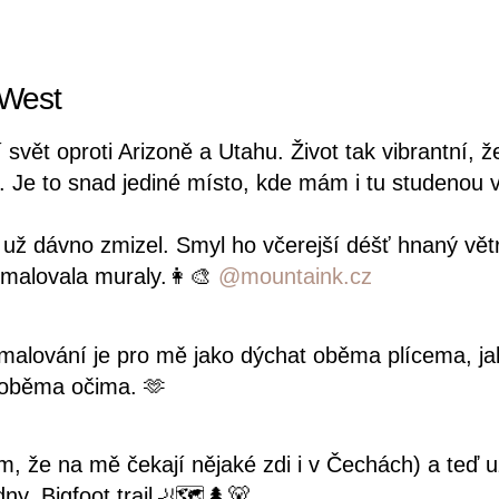
 West
í svět oproti Arizoně a Utahu. Život tak vibrantní, 
 Je to snad jediné místo, kde mám i tu studenou v
ž dávno zmizel. Smyl ho včerejší déšť hnaný větr
malovala muraly.👩‍🎨
@mountaink.cz
 malování je pro mě jako dýchat oběma plícema, j
 oběma očima. 🫶
 že na mě čekají nějaké zdi i v Čechách) a teď už 
ny. Bigfoot trail🦶🗺️🌲🐻