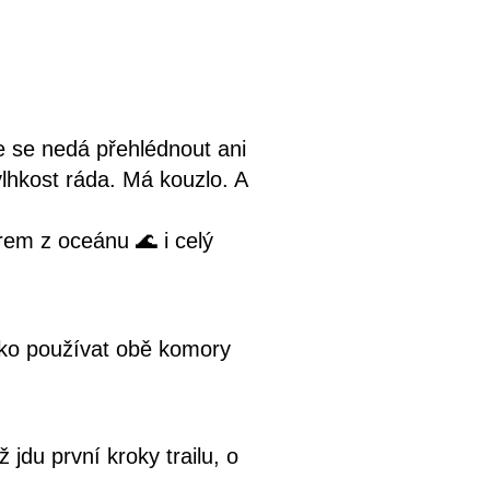
že se nedá přehlédnout ani
lhkost ráda. Má kouzlo. A
em z oceánu 🌊 i celý
ako používat obě komory
jdu první kroky trailu, o