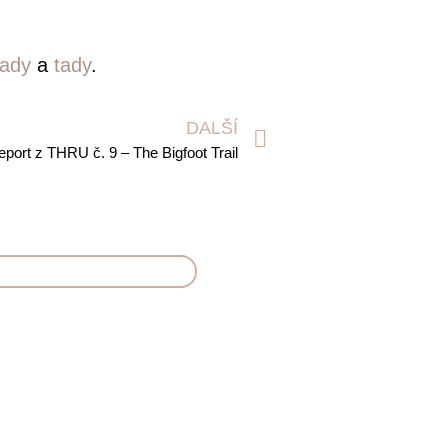
tady
a
tady
.
DALŠÍ
eport z THRU č. 9 – The Bigfoot Trail