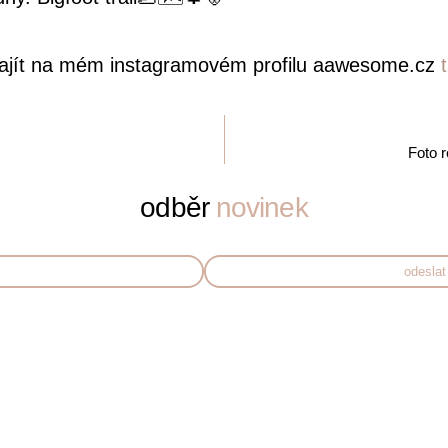
najít na mém instagramovém profilu aawesome.cz
Foto r
odběr
novinek