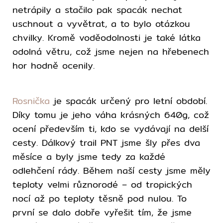
netrápily a stačilo pak spacák nechat
uschnout a vyvětrat, a to bylo otázkou
chvilky. Kromě voděodolnosti je také látka
odolná větru, což jsme nejen na hřebenech
hor hodně ocenily.
Rosnička
je spacák určený pro letní období.
Díky tomu je jeho váha krásných 640g, což
ocení především ti, kdo se vydávají na delší
cesty. Dálkový trail PNT jsme šly přes dva
měsíce a byly jsme tedy za každé
odlehčení rády. Během naší cesty jsme měly
teploty velmi různorodé – od tropických
nocí až po teploty těsně pod nulou. To
první se dalo dobře vyřešit tím, že jsme