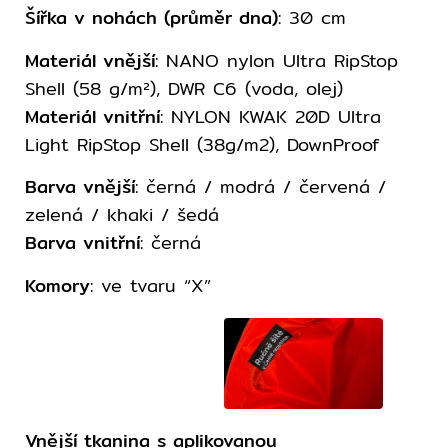
Šířka v nohách (průměr dna)
: 30 cm
Materiál vnější
: NANO nylon Ultra RipStop
Shell (58 g/m²), DWR C6 (voda, olej)
Materiál vnitřní
: NYLON KWAK 20D Ultra
Light RipStop Shell (38g/m2), DownProof
Barva vnější
: černá / modrá / červená /
zelená / khaki / šedá
Barva vnitřní
: černá
Komory
: ve tvaru “X”
Vnější tkanina s aplikovanou