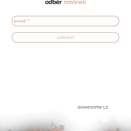
odběr
novinek
Všechna práva vyhrazena ©
aawesome.cz
2024