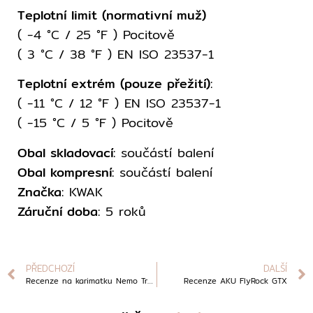
Teplotní limit (normativní muž)
( -4 °C / 25 °F ) Pocitově
( 3 °C / 38 °F ) EN ISO 23537-1
Teplotní extrém (pouze přežití)
:
( -11 °C / 12 °F ) EN ISO 23537-1
( -15 °C / 5 °F ) Pocitově
Obal skladovací
: součástí balení
Obal kompresní
: součástí balení
Značka
: KWAK
Záruční doba
: 5 roků
PŘEDCHOZÍ
DALŠÍ
Recenze na karimatku Nemo Trensor
Recenze AKU FlyRock GTX