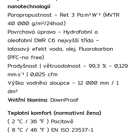
nanotechnologií
Paropropustnost – Ret 3 Pa.m².W⁻¹ (MVTR
40 000 g/m²/24hod.)
Povrchová úprava – Hydrofobní a
oleofobní DWR C6 nejvyšší třída –
lotosový efekt voda, olej, Fluorokarbon
(PFC-no free)
Prodyšnost | větruodolnost – 99,3 % – 0,129
mm.s⁻¹ | 0,025 cfm
Výška vodního sloupce – 12 000 mm / 1
dm²
Vnitřní tkanina
: DownProof
Teplotní komfort (normativní žena)
( 2 °C / 36 °F ) Pocitově
( 8 °C / 46 °F ) EN ISO 23537-1