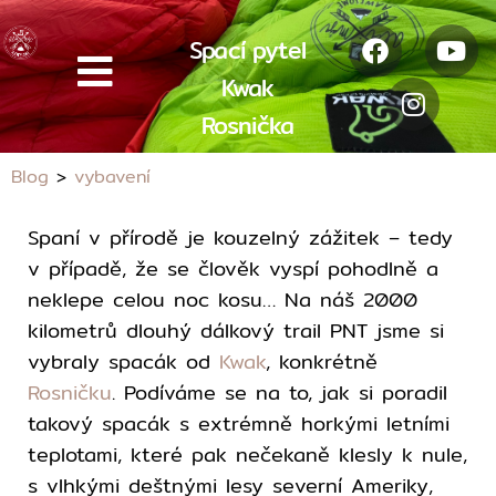
Spací pytel
Kwak
Rosnička
Blog
>
vybavení
Spaní v přírodě je kouzelný zážitek – tedy
v případě, že se člověk vyspí pohodlně a
neklepe celou noc kosu… Na náš 2000
kilometrů dlouhý dálkový trail PNT jsme si
vybraly spacák od
Kwak
, konkrétně
Rosničku
. Podíváme se na to, jak si poradil
takový spacák s extrémně horkými letními
teplotami, které pak nečekaně klesly k nule,
s vlhkými deštnými lesy severní Ameriky,