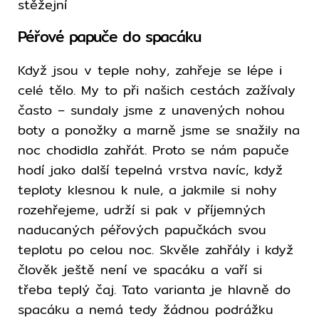
stěžejní
Péřové papuče do spacáku
Když jsou v teple nohy, zahřeje se lépe i
celé tělo. My to při našich cestách zažívaly
často – sundaly jsme z unavených nohou
boty a ponožky a marně jsme se snažily na
noc chodidla zahřát. Proto se nám papuče
hodí jako další tepelná vrstva navíc, když
teploty klesnou k nule, a jakmile si nohy
rozehřejeme, udrží si pak v příjemných
naducaných péřových papučkách svou
teplotu po celou noc. Skvěle zahřály i když
člověk ještě není ve spacáku a vaří si
třeba teplý čaj. Tato varianta je hlavně do
spacáku a nemá tedy žádnou podrážku