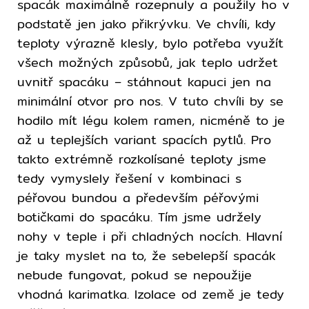
spacák maximálně rozepnuly a použily ho v
podstatě jen jako přikrývku. Ve chvíli, kdy
teploty výrazně klesly, bylo potřeba využít
všech možných způsobů, jak teplo udržet
uvnitř spacáku – stáhnout kapuci jen na
minimální otvor pro nos. V tuto chvíli by se
hodilo mít légu kolem ramen, nicméně to je
až u teplejších variant spacích pytlů. Pro
takto extrémně rozkolísané teploty jsme
tedy vymyslely řešení v kombinaci s
péřovou bundou a především péřovými
botičkami do spacáku. Tím jsme udržely
nohy v teple i při chladných nocích. Hlavní
je taky myslet na to, že sebelepší spacák
nebude fungovat, pokud se nepoužije
vhodná karimatka. Izolace od země je tedy