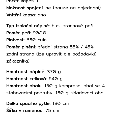
Počet kapes
: 1
Možnost spojení
: ne (pouze na objednání)
Vnitřní kapsa
: ano
Typ izolační náplně
: husí prachové peří
Poměr peří
: 90/10
Plnivost
: 650 cuin
Poměr plnění
: přední strana 55% / 45%
zadní strana (lze upravit dle požadavků
zákazníka)
Hmotnost náplně
: 370 g
Hmotnost celková
: 640 g
Hmotnost obalu
: 130 g kompresní obal se 4
stahovacími popruhy, 150 g skladovací obal
Délka spacího pytle
: 180 cm
Šířka v ramenou
: 75 cm