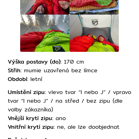
Výška postavy (do)
: 170 cm
Střih
: mumie uzavřená bez límce
Období
: letní
Umístění zipu
: vlevo tvar “I nebo J” / vpravo
tvar “I nebo J” / na střed / bez zipu (dle
volby zákazníka)
Vnější krytí zipu
: ano
Vnitřní krytí zipu
: ne, ale lze doobjednat