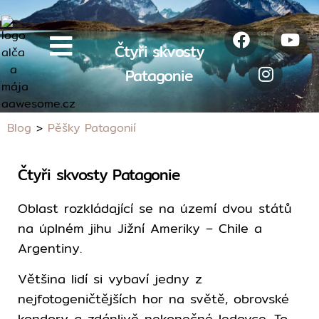
Čtyři skvosty
Patagonie
Blog
>
Pěšky Patagonií
Čtyři skvosty Patagonie
Oblast rozkládající se na území dvou států
na úplném jihu Jižní Ameriky – Chile a
Argentiny.
Většina lidí si vybaví jedny z
nejfotogeničtějších hor na světě, obrovské
kondory a zdánlivě nekonečné ledovce. To