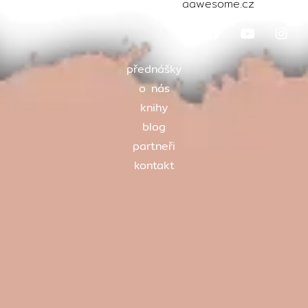
Všechna práva vyhrazena ©
aawesome.cz
2024
přednášky
o nás
knihy
blog
partneři
kontakt