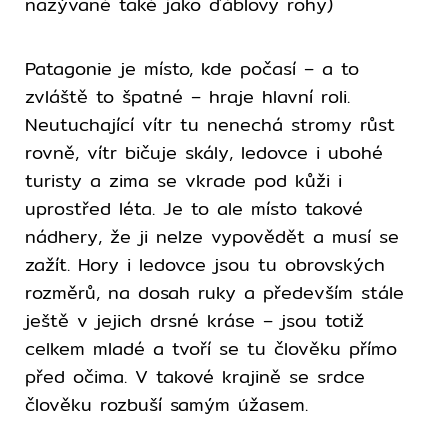
nazývané také jako ďáblovy rohy)
Patagonie je místo, kde počasí – a to
zvláště to špatné – hraje hlavní roli.
Neutuchající vítr tu nenechá stromy růst
rovně, vítr bičuje skály, ledovce i ubohé
turisty a zima se vkrade pod kůži i
uprostřed léta. Je to ale místo takové
nádhery, že ji nelze vypovědět a musí se
zažít. Hory i ledovce jsou tu obrovských
rozměrů, na dosah ruky a především stále
ještě v jejich drsné kráse – jsou totiž
celkem mladé a tvoří se tu člověku přímo
před očima. V takové krajině se srdce
člověku rozbuší samým úžasem.