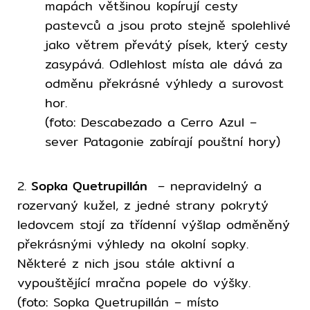
mapách většinou kopírují cesty
pastevců a jsou proto stejně spolehlivé
jako větrem převátý písek, který cesty
zasypává. Odlehlost místa ale dává za
odměnu překrásné výhledy a surovost
hor.
(foto: Descabezado a Cerro Azul –
sever Patagonie zabírají pouštní hory)
2.
Sopka Quetrupillán
– nepravidelný a
rozervaný kužel, z jedné strany pokrytý
ledovcem stojí za třídenní výšlap odměněný
překrásnými výhledy na okolní sopky.
Některé z nich jsou stále aktivní a
vypouštějící mračna popele do výšky.
(foto: Sopka Quetrupillán – místo