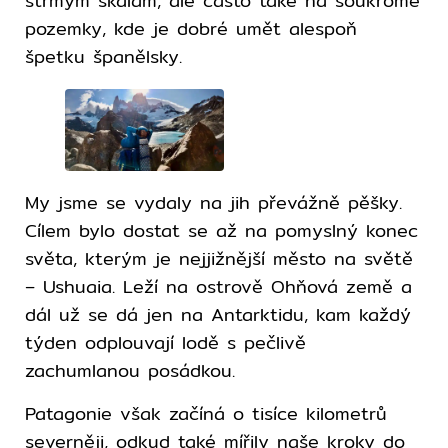
strmým skalám, ale často také na soukromé
pozemky, kde je dobré umět alespoň
špetku španělsky.
My jsme se vydaly na jih převážně pěšky.
Cílem bylo dostat se až na pomyslný konec
světa, kterým je nejjižnější město na světě
– Ushuaia. Leží na ostrově Ohňová země a
dál už se dá jen na Antarktidu, kam každý
týden odplouvají lodě s pečlivě
zachumlanou posádkou.
Patagonie však začíná o tisíce kilometrů
severněji, odkud také mířily naše kroky do