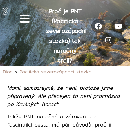
Proč je PNT
(Pacifická
severozápadní
stezka) tak
náročný
trail?
Blog
>
Pacifická severozápadní stezka
Mami, samozřejmě, že neni, protože jsme
připravený. Ale přecejen to není procházka
po Krušných horách.
Takže PNT, náročná a zároveň tak
fascinující cesta, má pár důvodů, proč ji