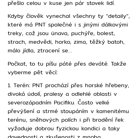
přešlo celou v kuse jen pár stovek lidí.
Kdyby člověk vynechal všechny ty “detaily”,
které má PNT společné i s jinými dálkovými
treky, což jsou únava, puchýře, bolest,
strach, medvědi, horko, zima, těžký batoh,
málo jídla, ztracení se…
Počkat, to tu píšu páté přes deváté. Takže
vyberme pět věcí:
1. Terén: PNT prochází přes horské hřebeny,
divoká údolí, pralesy a odlehlé oblasti v
severozápadním Pacifiku. Často velké
převýšení a strmé stoupáním v kamenitému
terénu, sněhových polích i při brodění řek
vyžaduje dobrou fyzickou kondici a taky
dovednosti a zkušenosti z mnoha