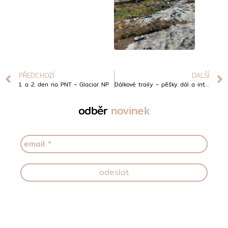
PŘEDCHOZÍ
DALŠÍ
1. a 2. den na PNT – Glaciar NP
Dálkové traily – pěšky dál a intenzivněji
odběr
novinek