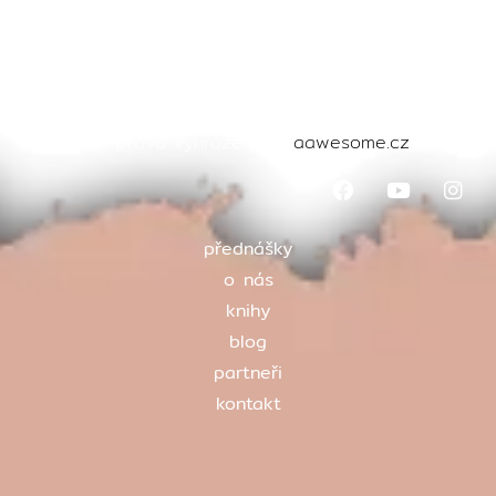
Všechna práva vyhrazena ©
aawesome.cz
2024
přednášky
o nás
knihy
blog
partneři
kontakt