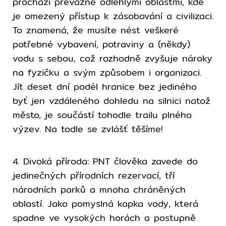
prochází převážně odlehlými oblastmi, kde
je omezený přístup k zásobování a civilizaci.
To znamená, že musíte nést veškeré
potřebné vybavení, potraviny a (někdy)
vodu s sebou, což rozhodně zvyšuje nároky
na fyzičku a svým způsobem i organizaci.
Jít deset dní podél hranice bez jediného
byť jen vzdáleného dohledu na silnici natož
město, je součástí tohodle trailu plného
výzev. Na todle se zvlášť těšíme!
4. Divoká příroda: PNT člověka zavede do
jedinečných přírodních rezervací, tří
národních parků a mnoha chráněných
oblastí. Jako pomyslná kapka vody, která
spadne ve vysokých horách a postupně