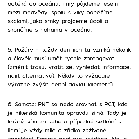
odtéká do oceánu, i my půjdeme lesem
mezi medvědy, spolu s vlky poběžíme
skalami, jako srnky projdeme údolí a
skončíme s nohama v oceánu.
5. Požáry – každý den jich tu vzniká několik
a člověk musí umět rychle zareagovat
(změnit trasu, vrátit se, vyhledat informace,
najít alternativu). Někdy to vyžaduje
výrazně zvýšit denní dávku kilometrů.
6. Samota: PNT se nedá srovnat s PCT, kde
je hikerská komunita opravdu silná. Tady je
každý sám za sebe a případné setkání s
lidmi je vždy milé a zřídka zažívané
zpestření. Samota není pro každého. Ale je